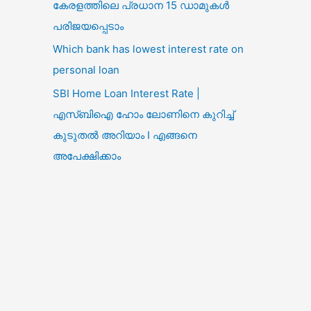
കേരളത്തിലെ പ്രധാന 15 ഡാമുകൾ
പരിജയപ്പെടാം
Which bank has lowest interest rate on
personal loan
SBI Home Loan Interest Rate |
എസ്ബിഐ ഹോം ലോണിനെ കുറിച്ച്
കുടുതൽ അറിയാം I എങ്ങനെ
അപേക്ഷിക്കാം