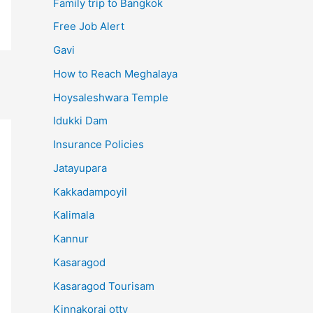
Family trip to Bangkok
Free Job Alert
Gavi
How to Reach Meghalaya
Hoysaleshwara Temple
Idukki Dam
Insurance Policies
Jatayupara
Kakkadampoyil
Kalimala
Kannur
Kasaragod
Kasaragod Tourisam
Kinnakorai otty