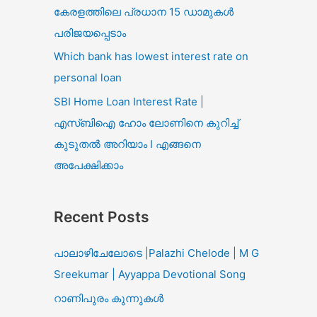
കേരളത്തിലെ പ്രധാന 15 ഡാമുകൾ
പരിജയപ്പെടാം
Which bank has lowest interest rate on
personal loan
SBI Home Loan Interest Rate |
എസ്ബിഐ ഹോം ലോണിനെ കുറിച്ച്
കുടുതൽ അറിയാം I എങ്ങനെ
അപേക്ഷിക്കാം
Recent Posts
പാലാഴിചേലോടെ |Palazhi Chelode | M G
Sreekumar | Ayyappa Devotional Song
റാണിപുരം കുന്നുകൾ