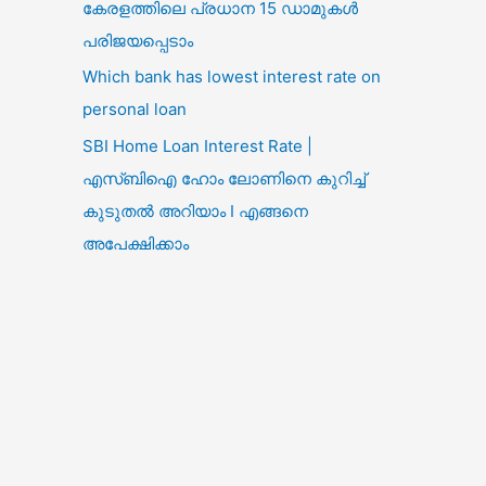
കേരളത്തിലെ പ്രധാന 15 ഡാമുകൾ
പരിജയപ്പെടാം
Which bank has lowest interest rate on
personal loan
SBI Home Loan Interest Rate |
എസ്ബിഐ ഹോം ലോണിനെ കുറിച്ച്
കുടുതൽ അറിയാം I എങ്ങനെ
അപേക്ഷിക്കാം