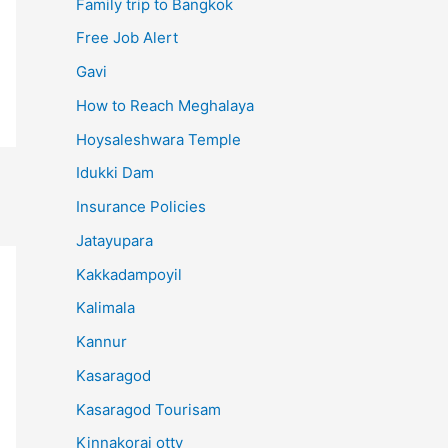
Family trip to Bangkok
Free Job Alert
Gavi
How to Reach Meghalaya
Hoysaleshwara Temple
Idukki Dam
Insurance Policies
Jatayupara
Kakkadampoyil
Kalimala
Kannur
Kasaragod
Kasaragod Tourisam
Kinnakorai otty