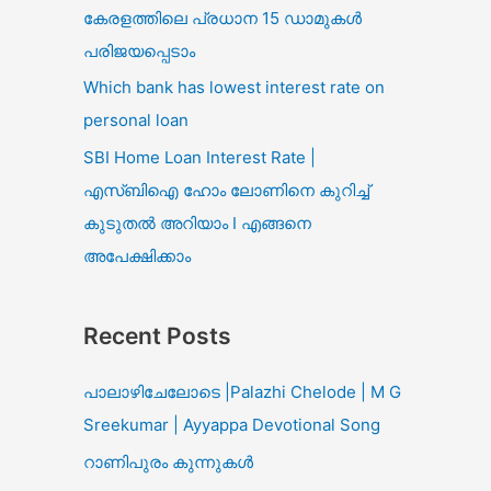
കേരളത്തിലെ പ്രധാന 15 ഡാമുകൾ
പരിജയപ്പെടാം
Which bank has lowest interest rate on
personal loan
SBI Home Loan Interest Rate |
എസ്ബിഐ ഹോം ലോണിനെ കുറിച്ച്
കുടുതൽ അറിയാം I എങ്ങനെ
അപേക്ഷിക്കാം
Recent Posts
പാലാഴിചേലോടെ |Palazhi Chelode | M G
Sreekumar | Ayyappa Devotional Song
റാണിപുരം കുന്നുകൾ