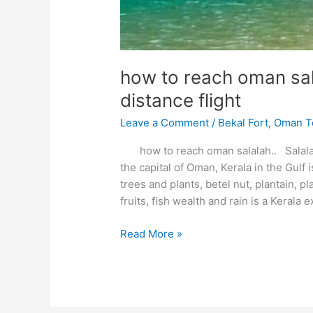
how to reach oman sal
distance flight
Leave a Comment
/
Bekal Fort
,
Oman T
how to reach oman salalah.. Salalah 
the capital of Oman, Kerala in the Gulf
trees and plants, betel nut, plantain, 
fruits, fish wealth and rain is a Kerala 
how
Read More »
to
reach
oman
salalah