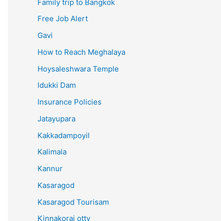
Family trip to Bangkok
Free Job Alert
Gavi
How to Reach Meghalaya
Hoysaleshwara Temple
Idukki Dam
Insurance Policies
Jatayupara
Kakkadampoyil
Kalimala
Kannur
Kasaragod
Kasaragod Tourisam
Kinnakorai otty