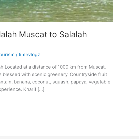
alah Muscat to Salalah
ourism
/
timevlogz
Located at a distance of 1000 km from Muscat,
 is blessed with scenic greenery. Countryside fruit
plantain, banana, coconut, squash, papaya, vegetable
experience. Kharif […]