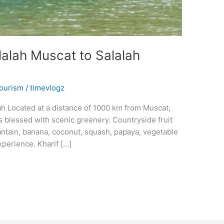
alah Muscat to Salalah
ourism
/
timevlogz
Located at a distance of 1000 km from Muscat,
 is blessed with scenic greenery. Countryside fruit
plantain, banana, coconut, squash, papaya, vegetable
experience. Kharif […]