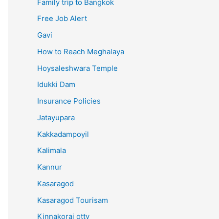
Family trip to Bangkok
Free Job Alert
Gavi
How to Reach Meghalaya
Hoysaleshwara Temple
Idukki Dam
Insurance Policies
Jatayupara
Kakkadampoyil
Kalimala
Kannur
Kasaragod
Kasaragod Tourisam
Kinnakorai otty