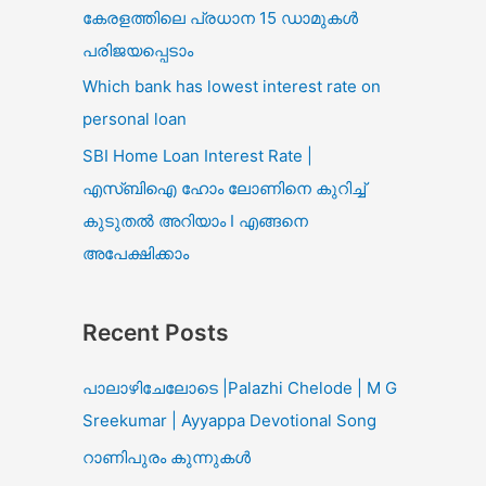
കേരളത്തിലെ പ്രധാന 15 ഡാമുകൾ
പരിജയപ്പെടാം
Which bank has lowest interest rate on
personal loan
SBI Home Loan Interest Rate |
എസ്ബിഐ ഹോം ലോണിനെ കുറിച്ച്
കുടുതൽ അറിയാം I എങ്ങനെ
അപേക്ഷിക്കാം
Recent Posts
പാലാഴിചേലോടെ |Palazhi Chelode | M G
Sreekumar | Ayyappa Devotional Song
റാണിപുരം കുന്നുകൾ