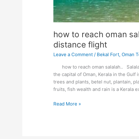
how to reach oman sal
distance flight
Leave a Comment
/
Bekal Fort
,
Oman T
how to reach oman salalah.. Salalah 
the capital of Oman, Kerala in the Gulf
trees and plants, betel nut, plantain, 
fruits, fish wealth and rain is a Kerala 
how
Read More »
to
reach
oman
salalah