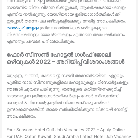
റിസോർട്ട്സ് ഗ്രൂപ്പ് തിരഞ്ഞെടുത്ത ഉദ്യോഗാർത്ഥികൾക്ക്
സൗജന്യ വിസ, വിമാന ടിക്കറ്റുകൾ, ആകർഷകമായ ശമ്പളം
എന്നിവ നൽകുന്നു. യോഗ്യരായ ഉദ്യോഗാർത്ഥികൾക്ക്
ഇപ്പോൾ തന്നെ പല ഒഴിവുകളിലേക്കും നേരിട്ട് അപേക്ഷിക്കാം.
താൽപ്പര്യമുള്ള
ഉദ്യോഗാർത്ഥികൾ ഒഴിവുകളുടെ
വിശദാംശങ്ങളും യോഗ്യതകളും എങ്ങനെ അപേക്ഷിക്കണം
എന്നതും ചുവടെ പരിശോധിക്കുക.
ഫോർ സീസൺ ഹോട്ടൽ ഗൾഫ് ജോലി
ഒഴിവുകൾ 2022 – അറിയിപ്പ് വിശദാംശങ്ങൾ
യുഎഇ, ഖത്തർ, കുവൈറ്റ്, സൗദി അറേബ്യയിലെ ഏറ്റവും
പുതിയ നാല് സീസണുകളിലെ ഹോട്ടലുകളും റിസോർട്ടുകളും
ഞങ്ങൾ ചുവടെ പങ്കിടുന്നു. തങ്ങളുടെ കരിയറിനെക്കുറിച്ച്
ഗൗരവമുള്ള ഉദ്യോഗാർത്ഥികൾക്കും ഫോർ സീസൺസ്
ഹോട്ടൽ & റിസോർട്ടുകളിൽ നിങ്ങൾക്ക് ഒരു കരിയർ
ഉണ്ടാക്കണമെങ്കിൽ താഴെ നൽകിയിരിക്കുന്ന ലിങ്ക് വഴി നേരിട്ട്
അപേക്ഷിക്കാം.
Four Seasons Hotel Gulf Job Vacancies 2022 – Apply Online
For UAE, Qatar, Kuwait, Saudi Arabia Latest Hotel Job Vacancy