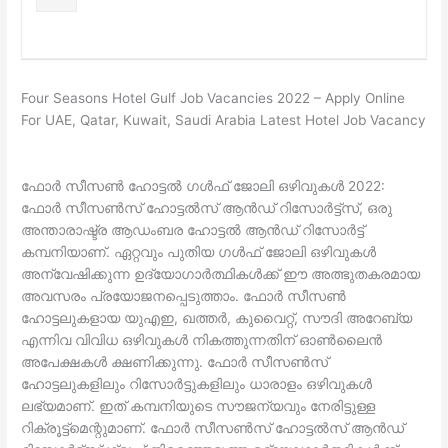
Four Seasons Hotel Gulf Job Vacancies 2022 – Apply Online
For UAE, Qatar, Kuwait, Saudi Arabia Latest Hotel Job Vacancy
ഫോർ സീസൺ ഹോട്ടൽ ഗൾഫ് ജോലി ഒഴിവുകൾ 2022:
ഫോർ സീസൺസ് ഹോട്ടൽസ് ആൻഡ് റിസോർട്ട്സ്, ഒരു
അന്താരാഷ്ട്ര ആഡംബര ഹോട്ടൽ ആൻഡ് റിസോർട്ട്
കമ്പനിയാണ്. ഏറ്റവും പുതിയ ഗൾഫ് ജോലി ഒഴിവുകൾ
അന്വേഷിക്കുന്ന ഉദ്യോഗാർത്ഥികൾക്ക് ഈ അത്ഭുതകരമായ
അവസരം പ്രയോജനപ്പെടുത്താം. ഫോർ സീസൺ
ഹോട്ടലുകളായ യുഎഇ, ഖത്തർ, കുവൈറ്റ്, സൗദി അറേബ്യ
എന്നിവ വിവിധ ഒഴിവുകൾ നികത്തുന്നതിന് ഓൺലൈൻ
അപേക്ഷകൾ ക്ഷണിക്കുന്നു. ഫോർ സീസൺസ്
ഹോട്ടലുകളിലും റിസോർട്ടുകളിലും ധാരാളം ഒഴിവുകൾ
ലഭ്യമാണ്. ഇത് കമ്പനിയുടെ സൗജന്യവും നേരിട്ടുള്ള
റിക്രൂട്ട്‌മെന്റുമാണ്. ഫോർ സീസൺസ് ഹോട്ടൽസ് ആൻഡ്