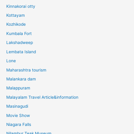
Kinnakorai otty
Kottayam
Kozhikode
Kumbala Fort
Lakshadweep
Lembata Island
Lone
Maharashtra tourism
Malankara dam
Malappuram
Malayalam Travel Article&information
Masinagudi
Movie Show
Niagara Falls
Nilambur Teak Museum