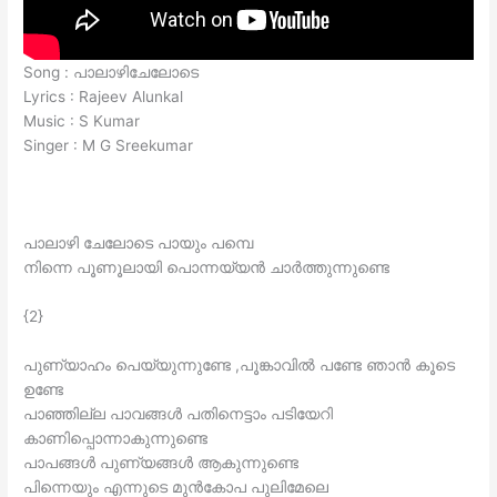
Song : പാലാഴിചേലോടെ
Lyrics : Rajeev Alunkal
Music : S Kumar
Singer : M G Sreekumar
പാലാഴി ചേലോടെ പായും പമ്പെ
നിന്നെ പൂണൂലായി പൊന്നയ്യൻ ചാർത്തുന്നുണ്ടെ
{2}
പുണ്യാഹം പെയ്യുന്നുണ്ടേ ,പൂങ്കാവിൽ പണ്ടേ ഞാൻ കൂടെ
ഉണ്ടേ
പാഞ്ഞില്ല പാവങ്ങൾ പതിനെട്ടാം പടിയേറി
കാണിപ്പൊന്നാകുന്നുണ്ടെ
പാപങ്ങൾ പുണ്യങ്ങൾ ആകുന്നുണ്ടെ
പിന്നെയും എന്നുടെ മുൻകോപ പുലിമേലെ